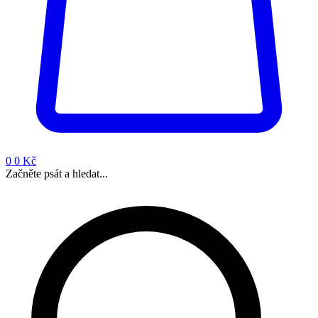
0
0 Kč
Začněte psát a hledat...