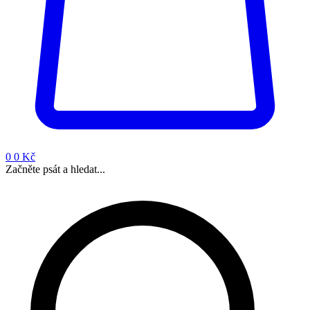
0
0 Kč
Začněte psát a hledat...