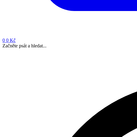
0
0 Kč
Začněte psát a hledat...