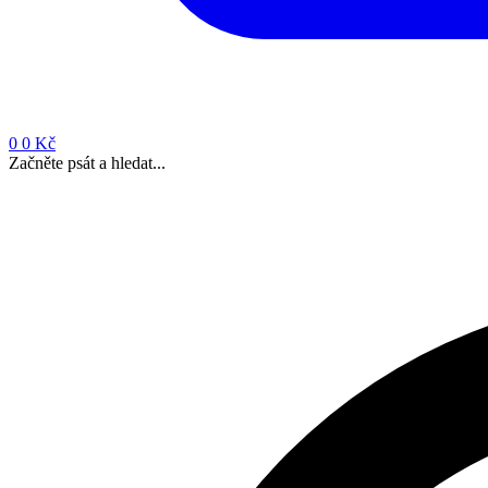
0
0 Kč
Začněte psát a hledat...