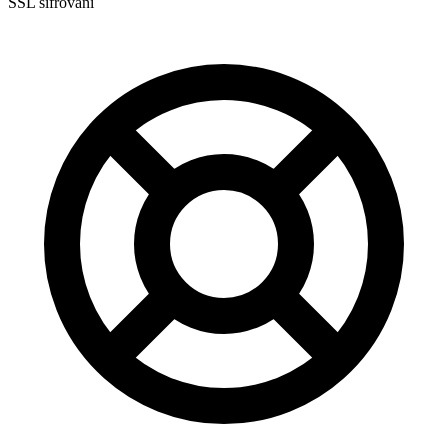
SSL šifrování