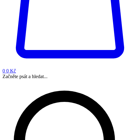
0
0 Kč
Začněte psát a hledat...