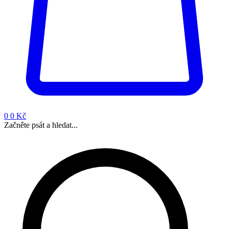
0
0 Kč
Začněte psát a hledat...