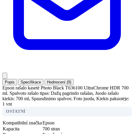
Popis
Specifikace
Hodnocení (0)
Epson rašalo kasetė Photo Black T636100 UltraChrome HDR 700
ml. Spalvoto rašalo tipas: Dažų pagrindo rašalas, Juodo rašalo
kiekis: 700 ml, Spausdinimo spalvos: Foto juoda, Kiekis pakuotėje:
1 vnt
OSTATNÍ
Kompatibilní značka
Epson
Kapacita
700 stran