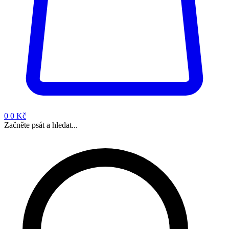
0
0 Kč
Začněte psát a hledat...