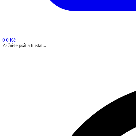
0
0 Kč
Začněte psát a hledat...