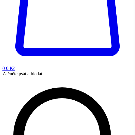
0
0 Kč
Začněte psát a hledat...