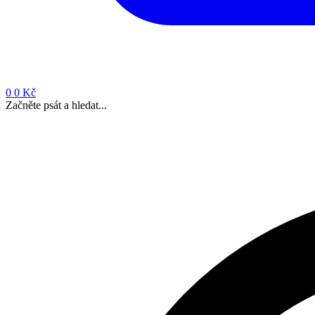
0
0 Kč
Začněte psát a hledat...