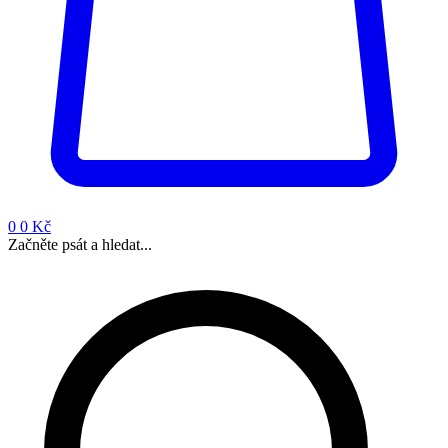
0
0 Kč
Začněte psát a hledat...