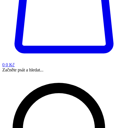
0
0 Kč
Začněte psát a hledat...