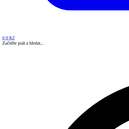
0
0 Kč
Začněte psát a hledat...