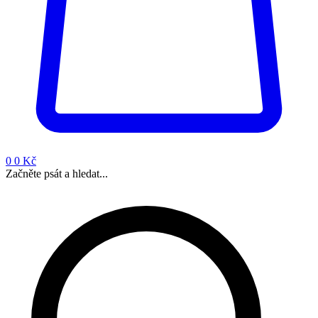
0
0 Kč
Začněte psát a hledat...