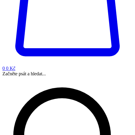
0
0 Kč
Začněte psát a hledat...