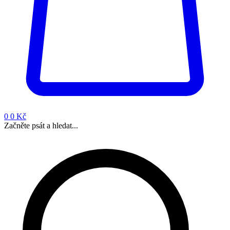
0
0 Kč
Začněte psát a hledat...