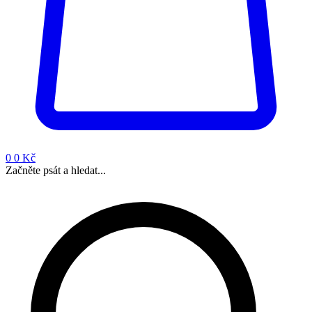
0
0 Kč
Začněte psát a hledat...