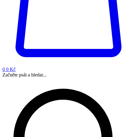
0
0 Kč
Začněte psát a hledat...