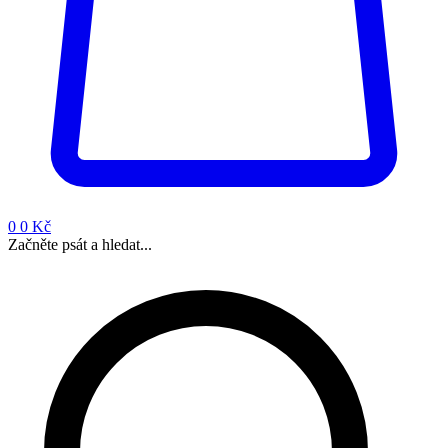
0
0 Kč
Začněte psát a hledat...