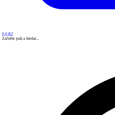
0
0 Kč
Začněte psát a hledat...