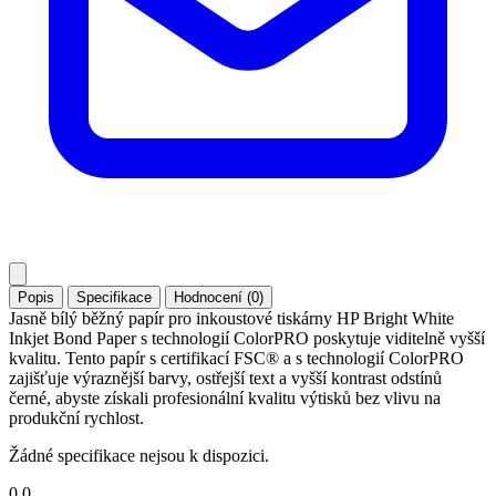
Popis
Specifikace
Hodnocení (0)
Jasně bílý běžný papír pro inkoustové tiskárny HP Bright White
Inkjet Bond Paper s technologií ColorPRO poskytuje viditelně vyšší
kvalitu. Tento papír s certifikací FSC® a s technologií ColorPRO
zajišťuje výraznější barvy, ostřejší text a vyšší kontrast odstínů
černé, abyste získali profesionální kvalitu výtisků bez vlivu na
produkční rychlost.
Žádné specifikace nejsou k dispozici.
0.0