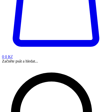
0
0 Kč
Začněte psát a hledat...