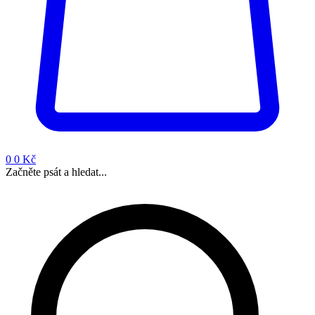
0
0 Kč
Začněte psát a hledat...