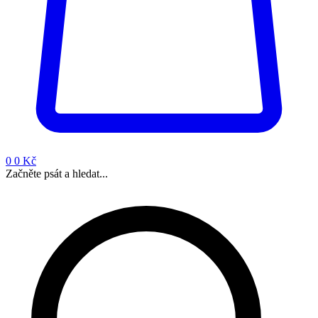
0
0 Kč
Začněte psát a hledat...