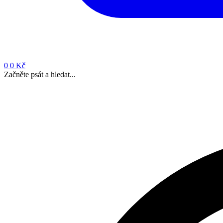
0
0 Kč
Začněte psát a hledat...