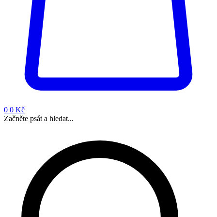
0
0 Kč
Začněte psát a hledat...