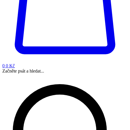
0
0 Kč
Začněte psát a hledat...