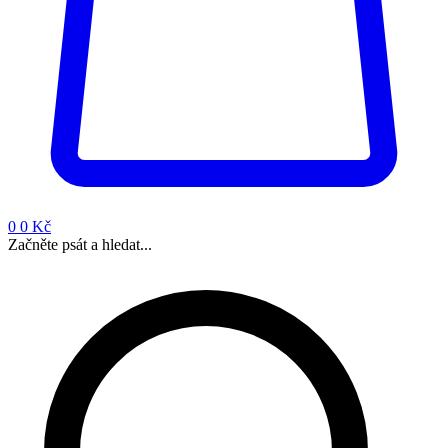
0
0 Kč
Začněte psát a hledat...