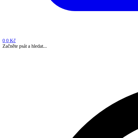
0
0 Kč
Začněte psát a hledat...