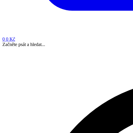
0
0 Kč
Začněte psát a hledat...