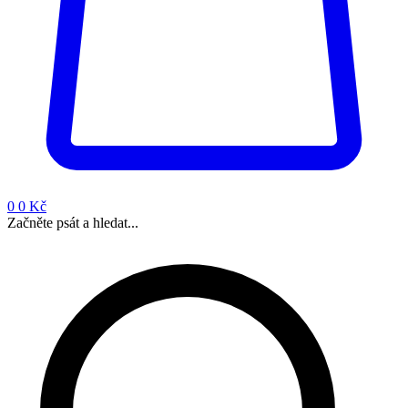
0
0 Kč
Začněte psát a hledat...