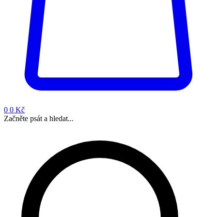
0
0 Kč
Začněte psát a hledat...