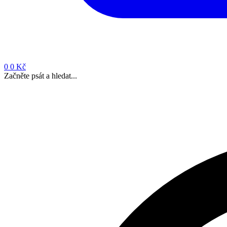
0
0 Kč
Začněte psát a hledat...