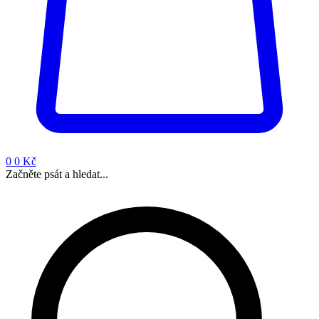
0
0 Kč
Začněte psát a hledat...