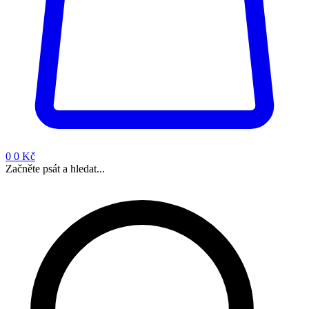
0
0 Kč
Začněte psát a hledat...