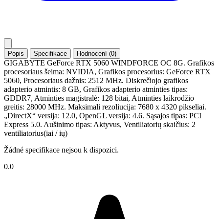
Popis
Specifikace
Hodnocení (0)
GIGABYTE GeForce RTX 5060 WINDFORCE OC 8G. Grafikos
procesoriaus šeima: NVIDIA, Grafikos procesorius: GeForce RTX
5060, Procesoriaus dažnis: 2512 MHz. Diskrečiojo grafikos
adapterio atmintis: 8 GB, Grafikos adapterio atminties tipas:
GDDR7, Atminties magistralė: 128 bitai, Atminties laikrodžio
greitis: 28000 MHz. Maksimali rezoliucija: 7680 x 4320 pikseliai.
„DirectX“ versija: 12.0, OpenGL versija: 4.6. Sąsajos tipas: PCI
Express 5.0. Aušinimo tipas: Aktyvus, Ventiliatorių skaičius: 2
ventiliatorius(iai / ių)
Žádné specifikace nejsou k dispozici.
0.0