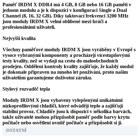
Paměť IRDM X DDR4 má 4 GB, 8 GB nebo 16 GB paměti v
jednom modulu a je k dispozici v konfiguraci Single a Dual
Channel (8, 16, 32 GB). Díky taktovací frekvenci 3200 MHz
jsou moduly IRDM X velmi oblíbené mezi hráči a
profesionálními uživateli.
Nejvyšší kvalita
Všechny paměťové moduly IRDM X jsou vyráběny v Evropě s
vysoce vybranými komponenty a procházejí vícestupňovými
testy kvality, než se vydají na cestu do maloobchodních
prodejen. Oddělení kontroly kvality zajišťuje, že každý modul
je dokonale připraven na mnoho let používání, proto našim
uživatelům garantujeme doživotní záruku.
Stylový rozvaděč tepla
Moduly IRDM X jsou vybaveny vylepšenými unikátními
nízkoprofilovými chladiči, které odvádějí teplo a zajišťují
stabilní provoz. Chladiče jsou k dispozici v několika barvách,
takže uživatelé mohou přizpůsobit paměť podle barvy krytu
počítače nebo osvětlení uvnitř počítače a přizpůsobit si ji.
OSTATNÍ