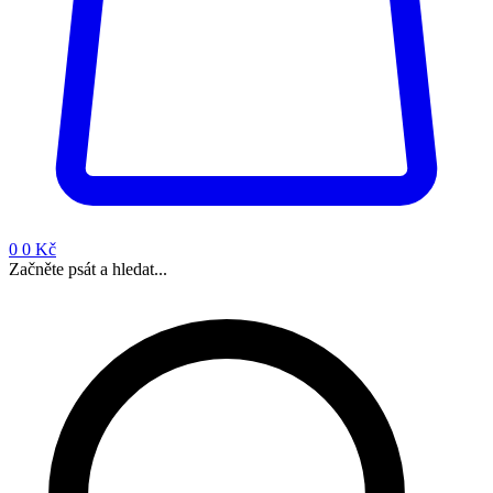
0
0 Kč
Začněte psát a hledat...