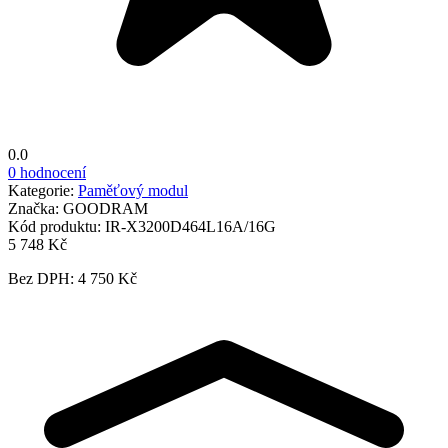
0.0
0 hodnocení
Kategorie:
Paměťový modul
Značka:
GOODRAM
Kód produktu:
IR-X3200D464L16A/16G
5 748 Kč
Bez DPH: 4 750 Kč