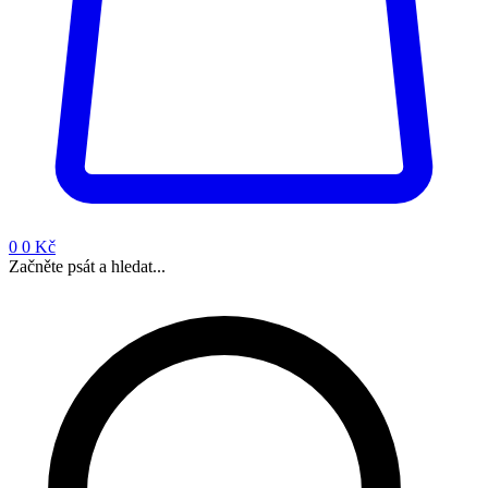
0
0 Kč
Začněte psát a hledat...