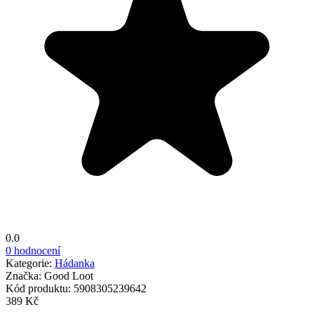
0.0
0 hodnocení
Kategorie:
Hádanka
Značka:
Good Loot
Kód produktu:
5908305239642
389 Kč