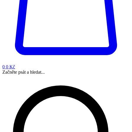
0
0 Kč
Začněte psát a hledat...