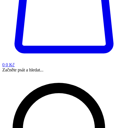
0
0 Kč
Začněte psát a hledat...