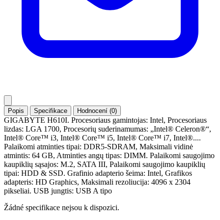
Popis
Specifikace
Hodnocení (0)
GIGABYTE H610I. Procesoriaus gamintojas: Intel, Procesoriaus
lizdas: LGA 1700, Procesorių suderinamumas: „Intel® Celeron®“,
Intel® Core™ i3, Intel® Core™ i5, Intel® Core™ i7, Intel®....
Palaikomi atminties tipai: DDR5-SDRAM, Maksimali vidinė
atmintis: 64 GB, Atminties angų tipas: DIMM. Palaikomi saugojimo
kaupiklių sąsajos: M.2, SATA III, Palaikomi saugojimo kaupiklių
tipai: HDD & SSD. Grafinio adapterio šeima: Intel, Grafikos
adapteris: HD Graphics, Maksimali rezoliucija: 4096 x 2304
pikseliai. USB jungtis: USB A tipo
Žádné specifikace nejsou k dispozici.