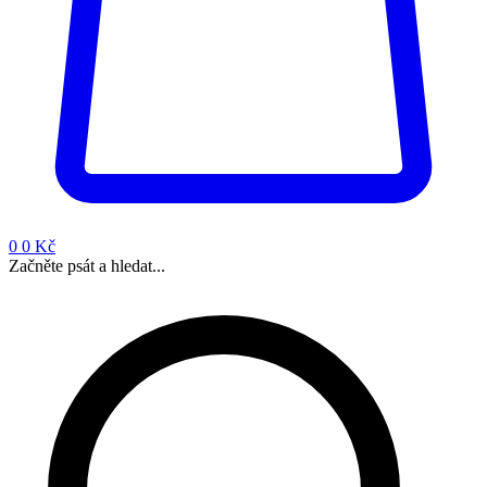
0
0 Kč
Začněte psát a hledat...