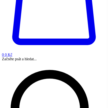
0
0 Kč
Začněte psát a hledat...