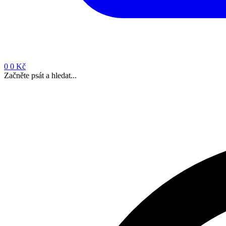
0
0 Kč
Začněte psát a hledat...