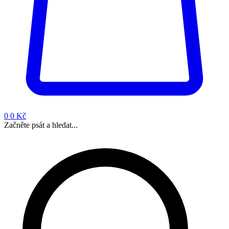
0
0 Kč
Začněte psát a hledat...