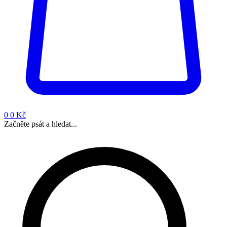
0
0 Kč
Začněte psát a hledat...