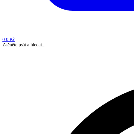
0
0 Kč
Začněte psát a hledat...