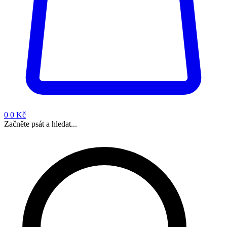
0
0 Kč
Začněte psát a hledat...