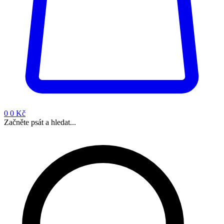
0
0 Kč
Začněte psát a hledat...