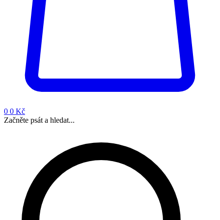
0
0 Kč
Začněte psát a hledat...