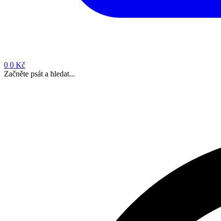
0
0 Kč
Začněte psát a hledat...