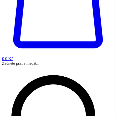
0
0 Kč
Začněte psát a hledat...