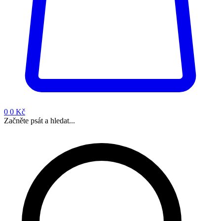
0
0 Kč
Začněte psát a hledat...